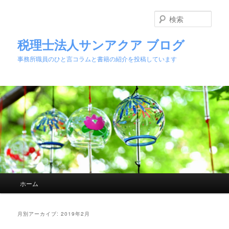
検
索
税理士法人サンアクア ブログ
事務所職員のひと言コラムと書籍の紹介を投稿しています
メインメニュー
ホーム
メインコンテンツへ移動
サブコンテンツへ移動
月別アーカイブ:
2019年2月