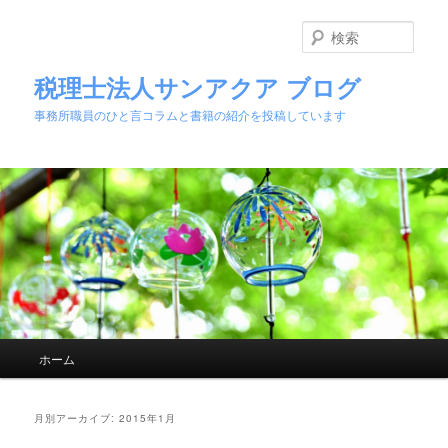
検
索
税理士法人サンアクア ブログ
事務所職員のひと言コラムと書籍の紹介を投稿しています
メインメニュー
ホーム
メインコンテンツへ移動
サブコンテンツへ移動
月別アーカイブ:
2015年1月