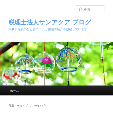
検
索
税理士法人サンアクア ブログ
事務所職員のひと言コラムと書籍の紹介を投稿しています
メインメニュー
ホーム
メインコンテンツへ移動
サブコンテンツへ移動
月別アーカイブ:
2016年11月