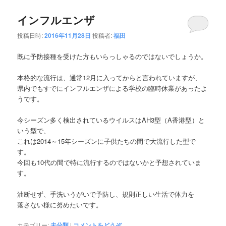
インフルエンザ
投稿日時:
2016年11月28日
投稿者:
福田
既に予防接種を受けた方もいらっしゃるのではないでしょうか。
本格的な流行は、通常12月に入ってからと言われていますが、
県内でもすでにインフルエンザによる学校の臨時休業があったよ
うです。
今シーズン多く検出されているウイルスはAH3型（A香港型）と
いう型で、
これは2014～15年シーズンに子供たちの間で大流行した型で
す。
今回も10代の間で特に流行するのではないかと予想されていま
す。
油断せず、手洗いうがいで予防し、規則正しい生活で体力を
落さない様に努めたいです。
カテゴリー:
未分類
|
コメントをどうぞ